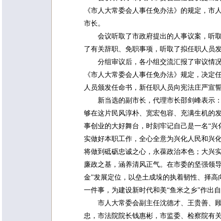
《市人大常委会人事任免办法》的规定，市
市长。
会议听取了市政府提出的人事议案，听
了有关辞职、免职事项，听取了拟任职人员
分组审议后，各小组交流汇报了审议情
《市人大常委会人事任免办法》规定，决定
人员颁发任命书，新任职人员向宪法庄严宣
新当选的副市长，代理市长邵剑峰表示
够在这片民风淳朴、宽宏包容、充满生机的
事创业的大好舞台，时刻牢记自己是一名“兴
实做好本职工作，全心全意为兴化人民和兴
将做到砥砺忠诚之心，永葆政治本色；大兴
廉政之基，涵养清风正气。在市委的坚强领导下
金”发展定位，以垒土成垛的执着韧性、择高
一件事，为建设新时代和美“鱼米之乡”作出
市人大常委会副主任沈德才、王贵善、
忠，市法院院长钱惠彬，市监委、检察院有