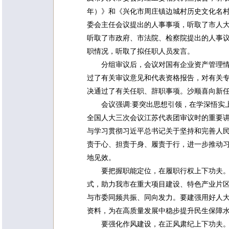
年）》和《兴化市周庄镇边城村历史文化名村保
委会主任会议提出的人事事项，听取了市人
听取了市政府、市法院、检察院提出的人事
职情况，听取了拟任职人员发言。
分组审议后，会议对国有企业资产管理
过了有关审议意见和代表资格报告，对有关
决通过了有关任职、辞职事项。沙顺喜向新
会议强调:要突出思想引领，在学深悟实
全国人大三次会议江苏代表团审议时的重要
与学习贯彻习近平总书记关于坚持和完善人
责于心、担责于身、履责于行，进一步推动习
地见效。
要把握职能定位，在履职行权上下功夫
式，助力我市在重大项目建设、特色产业片
与市委同频共振、同向发力。要建强用好人大
资料，为在高质量发展中稳步提升民生保障
要强化作风建设，在正风肃纪上下功夫